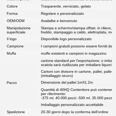
Colore
Trasparente, verniciato, gelato
Forma
Regolare o personalizzato
OEM/ODM
Availalbe e benvenuto
Manipolazione
Stampa a schermo/stampa offset, in rilievo, d
superficiale
freddo, stampaggio a caldo, elettroplata, meta
Il logo
Disponibile logo personalizzato
Campione
I campioni gratuiti possono essere forniti da sta
Muffa
muffe esistenti e campioni in magazzino
cartone standard per l'esportazione; o imballa
scatola sarà riutilizzata per imballare liquori p
Cartoni con divisore in cartone, pallet, pallet
(imballaggio sicuro)
Dimensione del pallet:1mX1.2m
Pacco
Quantità di 40HQ Contenitore può contenere bo
per riferimento:
-375 ml, 40.000 pezzi -500 ml, 35.000 pezzi 
Imballaggio personalizzato accettabile
Spedizione
20-30 giorni dopo la conferma dell'ordine