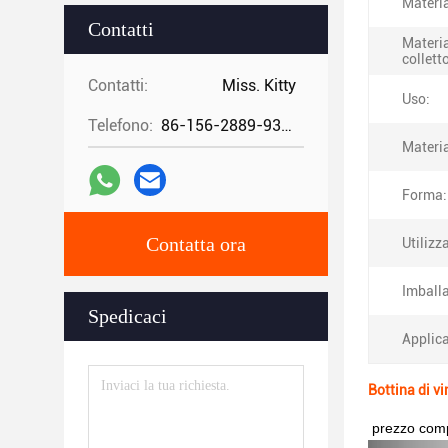
Materia
Contatti
Materia
collett
Contatti:
Miss. Kitty
Uso:
Telefono:
86-156-2889-9325
Materia
Forma:
Contatta ora
Utilizza
Imball
Spedicaci
Applic
Bottina di vi
prezzo compl