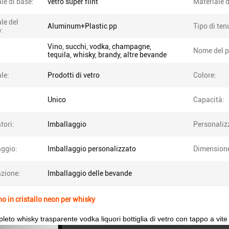
le di base:
vetro super flint
Materiale d
le del
Aluminum+Plastic pp
Tipo di ten
o:
Vino, succhi, vodka, champagne,
Nome del p
tequila, whisky, brandy, altre bevande
le:
Prodotti di vetro
Colore:
Unico
Capacità:
tori:
Imballaggio
Personaliz
aggio:
Imballaggio personalizzato
Dimension
azione:
Imballaggio delle bevande
no in cristallo neon per whisky
eto whisky trasparente vodka liquori bottiglia di vetro con tappo a vite