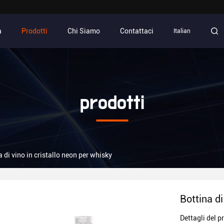
a
Prodotti
Chi Siamo
Contattaci
Italian
prodotti
a di vino in cristallo neon per whisky
Bottina di
Dettagli del p